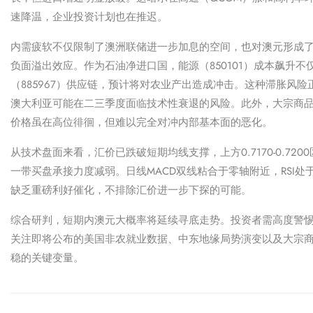
速降温，企业投资计划也在推迟。
内需疲软不仅限制了澳洲联储进一步加息的空间，也对澳元形成
负面溢出效应。作为石油净进口国，
能源（850101）
成本飙升不
（885967）
供应链，预计将对农业产出造成冲击。这种滞胀风险
澳大利亚可能在二三季度面临技术性衰退的风险。此外，大宗商
价格虽在高位徘徊，但难以完全对冲内部基本面的恶化。
从技术盘面来看，汇价已跌破短期均线支撑，上方0.7170-0.7200区
一带买盘承接力度减弱。日线MACD双线粘合于零轴附近，RSI
缺乏重磅利好催化，不排除汇价进一步下探的可能。
综合研判，短期内澳元大概率将延续寻底走势。投资者需高度警
关注即将公布的美国非农就业数据、中东地缘局势演变以及大宗
稳的关键变量。