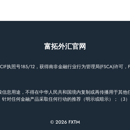
富拓外汇官网
监管，CIF执照号185/12，获得南非金融行业行为管理局(FSCA)许
般信息用途，不得在中华人民共和国境内复制或再传播用于其他
）针对任何金融产品采取任何行动的推荐（明示或暗示）；（3
©
2026 FXTM