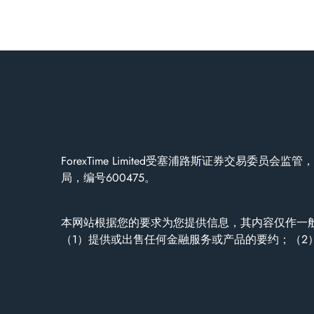
ForexTime Limited受塞浦路斯证券交易委员会
局，编号600475。
本网站根据您的要求为您提供信息，其内容仅作一
（1）提供或出售任何金融服务或产品的要约；（2