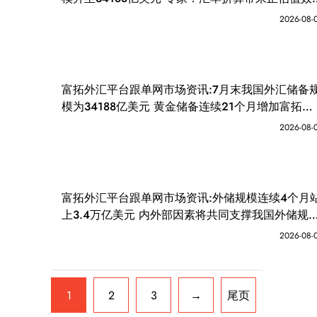
应，央行增持黄金仍是大方向富拓外汇平台跟单网
2026-08-
场资讯:7月末我国外汇储备规模升至34188亿美元 
家：汇率折算带来正估值效应，央行增持黄金仍是
方向
富拓外汇平台跟单网市场资讯:7月末我国外汇储备
模为34188亿美元 黄金储备连续21个月增加富拓外
汇平台跟单网市场资讯:7月末我国外汇储备规模为
2026-08-
34188亿美元 黄金储备连续21个月增加
富拓外汇平台跟单网市场资讯:外储规模连续4个月
上3.4万亿美元 内外部因素将共同支撑我国外储规
保持基本稳定富拓外汇平台跟单网市场资讯:外储规
2026-08-
模连续4个月站上3.4万亿美元 内外部因素将共同支
撑我国外储规模保持基本稳定
1
2
3
→
尾页