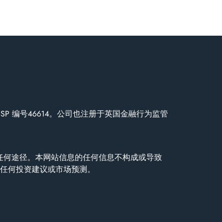
可，FSP 编号46614。公司也注册于英国金融行为监管
任何途径。本网站信息的任何信息不构成或导致
）任何投资建议或市场预测。