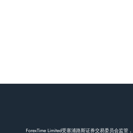
ForexTime Limited受塞浦路斯证券交易委员会