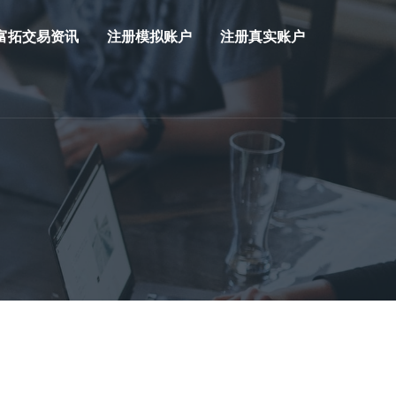
富拓交易资讯
注册模拟账户
注册真实账户