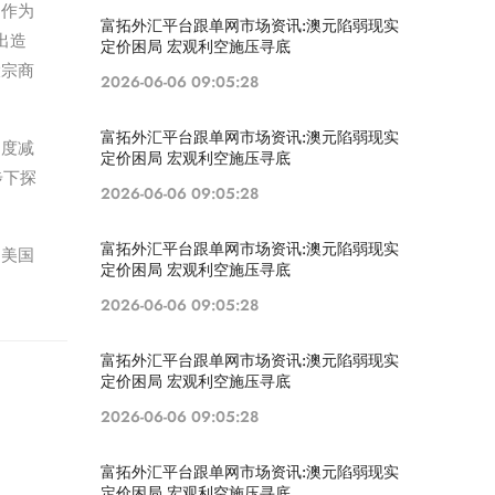
。作为
富拓外汇平台跟单网市场资讯:澳元陷弱现实
出造
定价困局 宏观利空施压寻底
大宗商
2026-06-06 09:05:28
富拓外汇平台跟单网市场资讯:澳元陷弱现实
力度减
定价困局 宏观利空施压寻底
步下探
2026-06-06 09:05:28
富拓外汇平台跟单网市场资讯:澳元陷弱现实
的美国
定价困局 宏观利空施压寻底
2026-06-06 09:05:28
富拓外汇平台跟单网市场资讯:澳元陷弱现实
定价困局 宏观利空施压寻底
2026-06-06 09:05:28
富拓外汇平台跟单网市场资讯:澳元陷弱现实
定价困局 宏观利空施压寻底