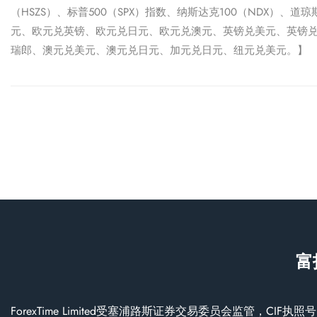
（HSZS）
、
标普500（SPX）
指数、
纳斯达克100（NDX）
、道琼
元、欧元兑英镑、欧元兑日元、欧元兑澳元、英镑兑美元、英镑
瑞郎、澳元兑美元、澳元兑日元、加元兑日元、纽元兑美元。】
富
ForexTime Limited受塞浦路斯证券交易委员会监管，CIF执