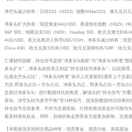
净空头减少的有：
日经225（N225）
指数Nikkei225、澳元兑日元
净多头扩大的有：现货黄金XAU/USD、
香港恒生指数（HSZS）
HK
S&P 500、
纳斯达克100（NDX）
Nasdaq 100、欧元兑澳元EU
AUD/USD、美元兑离岸人民币USD/CNH。净多头减少的有：现货白
China A50、欧元兑美元EUR/USD、欧元兑英镑EUR/GBP、纽元兑
汇通财经提醒，持仓信号是据“净多头%最新”与“净多头%昨更”
多头扩大”，净多头由负变正则是“持仓逆转为净多头”，以此推理。
比减去空头占比”，“净多头%昨更”表示上次更新的(通常上个交
为负 即多头占比＜空头占比。净多头为正，即多头占比＞空头占
交易日净多头%）进行数据对比的角度，解读出的“持仓信号”共覆
变动、净空头转为多空平衡”等13种信号，据实际数据对比结果
持仓信号仅供参考，不作为交易依据。行情价格当前走向可能与
着某种潜在机会，同时，后续价格走势受各方面复杂影响，交易
【本图表涉及到的交易品种有：现货黄金、现货白银、美国原油、