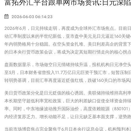
富拓外汇平台跟单网市场资讯:日元深陷
2026-06-03 06:14:23
2026年6月，日元持续走弱，再度成为全球外汇市场焦点。目前日
动汇率制度以来的半世纪新低，亚市盘中美元兑日元逼近160关
年内弱势格局十分稳固。在空头资金扎堆、美日利差高企的背景下
的日本央行货币政策会议，将成为决定其短期行情走向的核心拐
盘面数据显示，市场做空日元情绪持续升温，投机机构日元净空头持
至5月，日本财务省曾投入11.7万亿日元巨资干预汇市，短暂压
转弱势基调，目前汇率再度逼近贬值红线，跌破160关口的市场
美日货币政策分化是日元贬值的核心诱因。美联储持续维持高利
本长期坚守超低利率宽松政策，巨大的利差缺口促使全球资金持
率。同时，中东地缘波动推升国际油价，高度依赖
能源（850101
内经济复苏乏力、增长动能不足，让日元缺乏基本面支撑，逆势
当前市场博弈焦点完全聚焦于6月日本央行议息会议，机构预判本