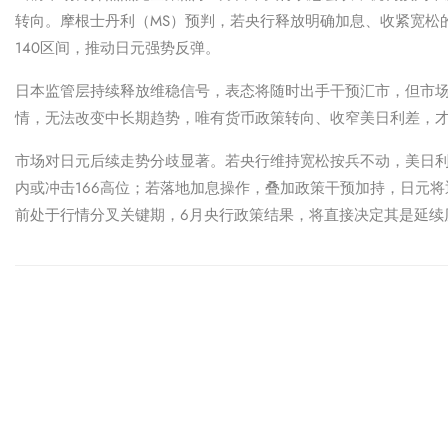
转向。
摩根士丹利（MS）
预判，若央行释放明确加息、收紧宽松
140区间，推动日元强势反弹。
日本监管层持续释放维稳信号，表态将随时出手干预汇市，但市
情，无法改变中长期趋势，唯有货币政策转向、收窄美日利差，
市场对日元后续走势分歧显著。若央行维持宽松按兵不动，美日利
内或冲击166高位；若落地加息操作，叠加政策干预加持，日元
前处于行情分叉关键期，6月央行政策结果，将直接决定其是延续