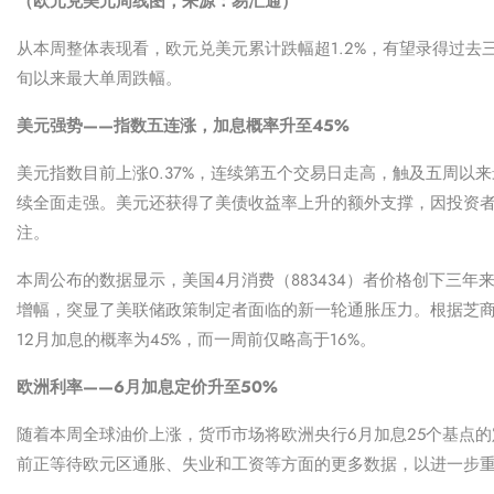
（欧元兑美元周线图，来源：易汇通）
从本周整体表现看，欧元兑美元累计跌幅超1.2%，有望录得过去
旬以来最大单周跌幅。
美元强势——指数五连涨，加息概率升至45%
美元指数目前上涨0.37%，连续第五个交易日走高，触及五周以
续全面走强。美元还获得了美债收益率上升的额外支撑，因投资
注。
本周公布的数据显示，美国4月
消费（883434）
者价格创下三年
增幅，突显了美联储政策制定者面临的新一轮通胀压力。根据芝商所F
12月加息的概率为45%，而一周前仅略高于16%。
欧洲利率——6月加息定价升至50%
随着本周全球油价上涨，货币市场将欧洲央行6月加息25个基点的定
前正等待欧元区通胀、失业和工资等方面的更多数据，以进一步